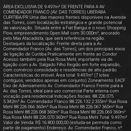
ÁREA EXCLUSIVA DE 9.497m² DE FRENTE PARA A AV.
COMENDADOR FRANCO (AV. DAS TORRES) UBERABA
CURITIBA/PR Uma das maiores frentes disponíveis na Avenida
das Torres, com localização estratégica e grande potencial
de valorização. Situada entre a Fiat Barigui e o novo Shopping
Flow, empreendimento Open Mall com 30.000m², ancorado
pelo Max Atacadista, que será referência na região.
Destaques da localização: Frente direta para a Av.
Comendador Franco (Av. das Torres), um dos principais eixos
de ligação de Curitiba Praticamente em frente ao Condor
Acesso também pela Rua Rosa Mehl, importante via de
ligação com a Av. Salgado Filho Região em forte expansão,
com comércio consolidado e residências de alto padrão
Características do imóvel: Área total: 9.497m² (7 lotes
contíguos, vendidos apenas em conjunto) Zoneamento: EACF
Eixo de Adensamento Av. Comendador Franco Frente para a
Av. das Torres, ideal para uso comercial Parte interna com
vocação para residencial Indicações fiscais: 88.226.075
5.342m² Av. Comendador Franco 88.226.132 2.355m² Rua Rosa
Mehl 88.226.066 360m² Rua Rosa Mehl 88.226.067 360m² Rua
Rosa Mehl 88.226.068 360m² Rua Rosa Mehl 88.226.069 360m²
Rua Rosa Mehl 88.226.070 360m² Rua Rosa Mehl Total: 9.497m²
Valor de Venda: R$ 16.800.000,00 (estuda-se permuta como
parte de pagamento) Endereço: Av. Comendador Franco, nº