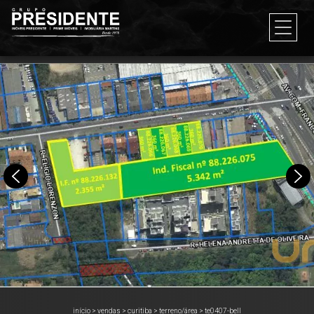
início
>
vendas
>
curitiba
>
terreno/área
>
te0407-bell