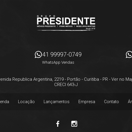
41 99997-0749
WhatsApp Vendas
enida Republica Argentina, 2219
- Portão -
Curitiba
-
PR
-
Ver no Ma
CRECI 643-J
enda
Locação
Lançamentos
Empresa
Contato
Ár