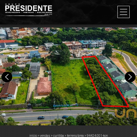
início
>
vendas
>
curitiba
>
terreno/área
>
94424.001-kon