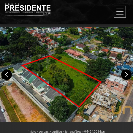
início
>
vendas
>
curitiba
>
terreno/área
>
94424.003-kon