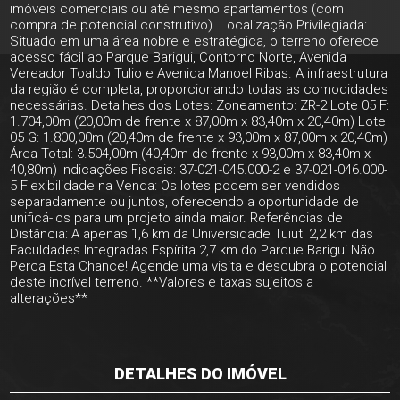
imóveis comerciais ou até mesmo apartamentos (com
compra de potencial construtivo). Localização Privilegiada:
Situado em uma área nobre e estratégica, o terreno oferece
acesso fácil ao Parque Barigui, Contorno Norte, Avenida
Vereador Toaldo Tulio e Avenida Manoel Ribas. A infraestrutura
da região é completa, proporcionando todas as comodidades
necessárias. Detalhes dos Lotes: Zoneamento: ZR-2 Lote 05 F:
1.704,00m (20,00m de frente x 87,00m x 83,40m x 20,40m) Lote
05 G: 1.800,00m (20,40m de frente x 93,00m x 87,00m x 20,40m)
Área Total: 3.504,00m (40,40m de frente x 93,00m x 83,40m x
40,80m) Indicações Fiscais: 37-021-045.000-2 e 37-021-046.000-
5 Flexibilidade na Venda: Os lotes podem ser vendidos
separadamente ou juntos, oferecendo a oportunidade de
unificá-los para um projeto ainda maior. Referências de
Distância: A apenas 1,6 km da Universidade Tuiuti 2,2 km das
Faculdades Integradas Espírita 2,7 km do Parque Barigui Não
Perca Esta Chance! Agende uma visita e descubra o potencial
deste incrível terreno. **Valores e taxas sujeitos a
alterações**
DETALHES DO IMÓVEL