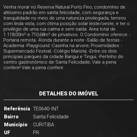
Venha morar no Reserva Natural Porto Fino, condomínio de
altíssimo padrão em santa felicidade, com segurança e
tranquilidade no meio de uma natureza privilegiada, terreno
com linda vista, com ótima posição solar leste/oeste, e ter o
privilégio de uma rua calma e sem saída. Area total de
1.118,00m² e 710,68m² de privativos. O Condomínio oferece: -
Portaria remota; -Ronda durante a noite -Salão de festas -
Academia -Playground -Casinha na arvore; Proximidades: -
Supermercado Festval; -Colégio Marista; -Entre os dois
principais parques da cidade Barigui e Tingui; -Pertinho do
centro gastronômico de Santa Felicidade; Vale a pena
conferir! Vale a pena conferir.
DETALHES DO IMÓVEL
Referência
TE0640-INT
Bairro
Santa Felicidade
Município
CURITIBA
UF
PR