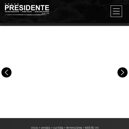
início
>
vendas
>
curitiba
>
terreno/área
>
te0640-int