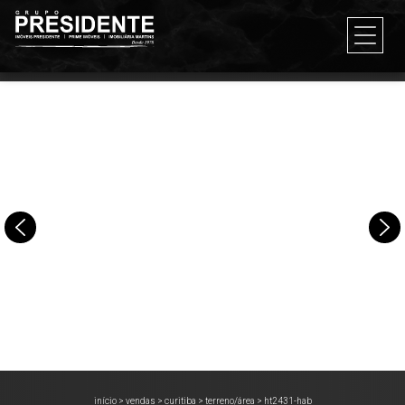
início
>
vendas
>
curitiba
>
terreno/área
>
ht2431-hab