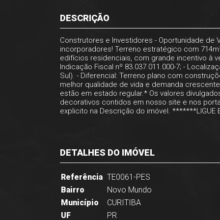
DESCRIÇÃO
Construtores e Investidores - Oportunidade de 
incorporadores! Terreno estratégico com 714m
edifícios residenciais, com grande incentivo à 
Indicação Fiscal nº 83.037.011.000-7; - Localiza
Sul). - Diferencial: Terreno plano com constru
melhor qualidade de vida e demanda crescente 
estão em estado regular.* Os valores divulga
decorativos contidos em nosso site e nos portai
explicito na Descrição do imóvel. *******LIGUE
DETALHES DO IMÓVEL
Referência
TE0061-PES
Bairro
Novo Mundo
Município
CURITIBA
UF
PR