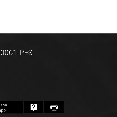
E0061-PES
o via
app