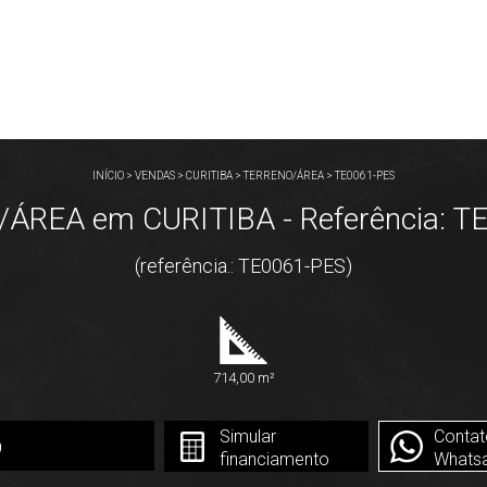
INÍCIO
>
VENDAS
>
CURITIBA
>
TERRENO/ÁREA
>
TE0061-PES
ÁREA em CURITIBA - Referência: T
(referência.: TE0061-PES)
714,00 m²
Simular
Contat
0
financiamento
Whats