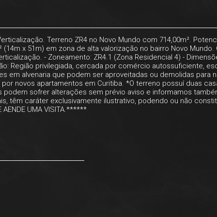
Verticalização. Terreno ZR4 no Novo Mundo com 714,00m². Potencia
² (14m x 51m) em zona de alta valorização no bairro Novo Mundo
verticalização. - Zoneamento: ZR4.1 (Zona Residencial 4) - Dimensõ
ção: Região privilegiada, cercada por comércio autossuficiente, es
ções em alvenaria que podem ser aproveitadas ou demolidas para n
por novos apartamentos em Curitiba. *O terreno possuí duas cas
dos podem sofrer alterações sem prévio aviso e informamos tamb
s, têm caráter exclusivamente ilustrativo, podendo ou não constit
 E AENDE UMA VISITA.******