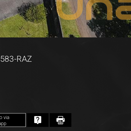
5583-RAZ
o via
app