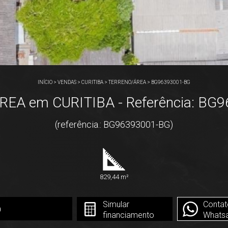
INÍCIO
>
VENDAS
>
CURITIBA
>
TERRENO/ÁREA
>
BG96393001-BG
EA em CURITIBA - Referência: BG
(referência.: BG96393001-BG)
829,44 m²
Simular
Contat
0
financiamento
Whats