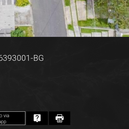
96393001-BG
o via
app