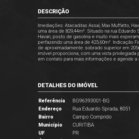
DESCRIÇÃO
Imediações: Atacaditas Assaí, Max Muffatto, Ha
uma área de 829,44m². Situado na rua Eduardo 
Havan, posto de gasolina e muito mais esperam 
perfazendo uma área de 423,60m². Indicação F
de aproximadamente: sobrado superior em 205m²
imóvel proporciona, com uma vista privilegiada 
em contato para mais informações e agende a s
DETALHES DO IMÓVEL
Referência
BG96393001-BG
Endereço
Rua Eduardo Sprada, 8051
Bairro
Campo Comprido
Município
CURITIBA
UF
PR