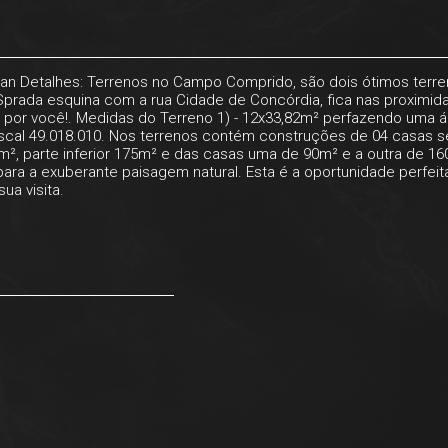
van Detalhes: Terrenos no Campo Comprido, são dois ótimos terren
Sprada esquina com a rua Cidade de Concórdia, fica nas proximid
por você!. Medidas do Terreno 1) - 12x33,82m² perfazendo uma áre
iscal 49.018.010. Nos terrenos contém construções de 04 casas 
, parte inferior 175m² e das casas uma de 90m² e a outra de 16
para a exuberante paisagem natural. Esta é a oportunidade perfei
ua visita.