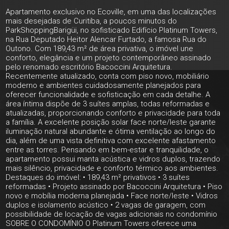
Apartamento exclusivo no Ecoville, em uma das localizações
mais desejadas de Curitiba, a poucos minutos do
ParkShoppingBarigüi, no sofisticado Edifício Platinum Towers,
na Rua Deputado Heitor Alencar Furtado, a famosa Rua do
Outono. Com 189,43 m² de área privativa, o imóvel une
conforto, elegância e um projeto contemporâneo assinado
pelo renomado escritório Bacoccini Arquitetura.
Recentemente atualizado, conta com piso novo, mobiliário
moderno e ambientes cuidadosamente planejados para
oferecer funcionalidade e sofisticação em cada detalhe. A
área íntima dispõe de 3 suítes amplas, todas reformadas e
atualizadas, proporcionando conforto e privacidade para toda
a família. A excelente posição solar face norte/leste garante
iluminação natural abundante e ótima ventilação ao longo do
dia, além de uma vista definitiva com excelente afastamento
entre as torres. Pensando em bem-estar e tranquilidade, o
apartamento possui manta acústica e vidros duplos, trazendo
mais silêncio, privacidade e conforto térmico aos ambientes.
Destaques do imóvel: • 189,43 m² privativos • 3 suítes
reformadas • Projeto assinado por Bacoccini Arquitetura • Piso
novo e mobília moderna planejada • Face norte/leste • Vidros
duplos e isolamento acústico • 2 vagas de garagem, com
possibilidade de locação de vagas adicionais no condomínio
SOBRE O CONDOMÍNIO O Platinum Towers oferece uma