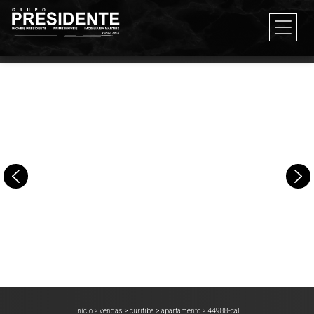
início
>
vendas
>
curitiba
>
apartamento
>
44988-cal