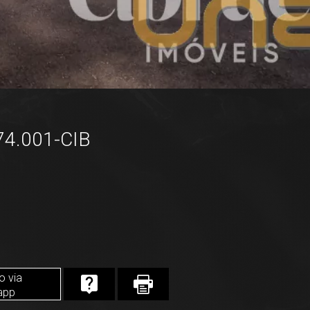
74.001-CIB
o via
app