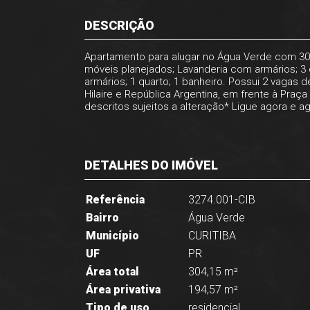
DESCRIÇÃO
Apartamento para alugar no Água Verde com 304
móveis planejados; Lavanderia com armários; 3 
armários; 1 quarto; 1 banheiro. Possui 2 vagas 
Hilaire e República Argentina, em frente à Praç
descritos sujeitos a alteração* Ligue agora e ag
DETALHES DO IMÓVEL
Referência
3274.001-CIB
Bairro
Água Verde
Município
CURITIBA
UF
PR
Área total
304,15 m²
Área privativa
194,57 m²
Tipo de uso
residencial