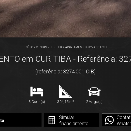
INÍCIO
>
VENDAS
>
CURITIBA
>
APARTAMENTO
>
3274.001-CIB
TO em CURITIBA - Referência: 32
(referência.: 3274.001-CIB)
3 Dorm(s)
304,15 m²
2 Vaga(s)
Simular
Contat
ta
financiamento
Whats