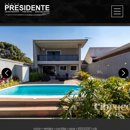
início
>
vendas
>
curitiba
>
casa
>
83532001-cib