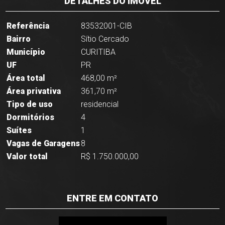
DETALHES DO IMÓVEL
Referência
83532001-CIB
Bairro
Sítio Cercado
Município
CURITIBA
UF
PR
Área total
468,00 m²
Área privativa
361,70 m²
Tipo de uso
residencial
Dormitórios
4
Suítes
1
Vagas de Garagens
8
Valor total
R$ 1.750.000,00
ENTRE EM CONTATO