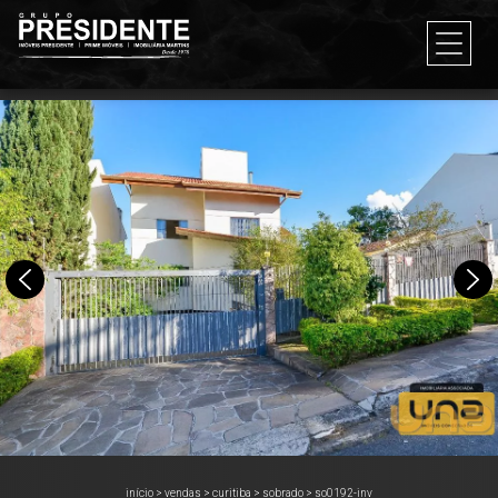
início
>
vendas
>
curitiba
>
sobrado
>
so0192-inv