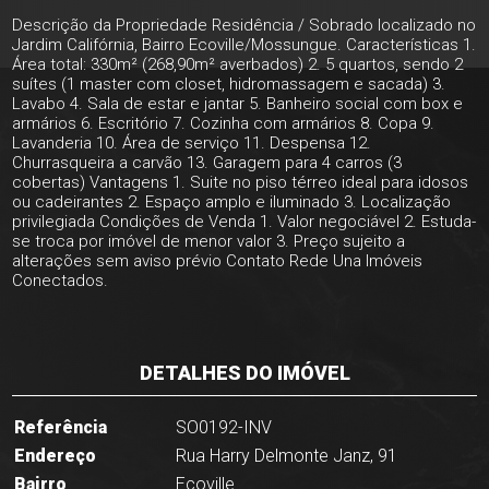
Descrição da Propriedade Residência / Sobrado localizado no
Jardim Califórnia, Bairro Ecoville/Mossungue. Características 1.
Área total: 330m² (268,90m² averbados) 2. 5 quartos, sendo 2
suítes (1 master com closet, hidromassagem e sacada) 3.
Lavabo 4. Sala de estar e jantar 5. Banheiro social com box e
armários 6. Escritório 7. Cozinha com armários 8. Copa 9.
Lavanderia 10. Área de serviço 11. Despensa 12.
Churrasqueira a carvão 13. Garagem para 4 carros (3
cobertas) Vantagens 1. Suite no piso térreo ideal para idosos
ou cadeirantes 2. Espaço amplo e iluminado 3. Localização
privilegiada Condições de Venda 1. Valor negociável 2. Estuda-
se troca por imóvel de menor valor 3. Preço sujeito a
alterações sem aviso prévio Contato Rede Una Imóveis
Conectados.
DETALHES DO IMÓVEL
Referência
SO0192-INV
Endereço
Rua Harry Delmonte Janz, 91
Bairro
Ecoville