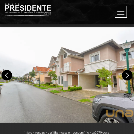
início
>
vendas
>
curitiba
>
casa em condomínio
>
ca0079-cons