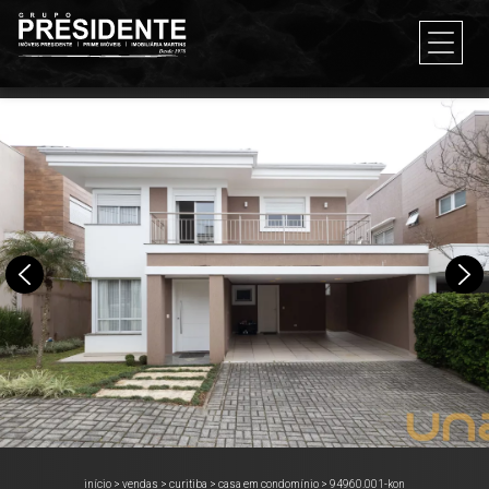
início
>
vendas
>
curitiba
>
casa em condomínio
>
94960.001-kon