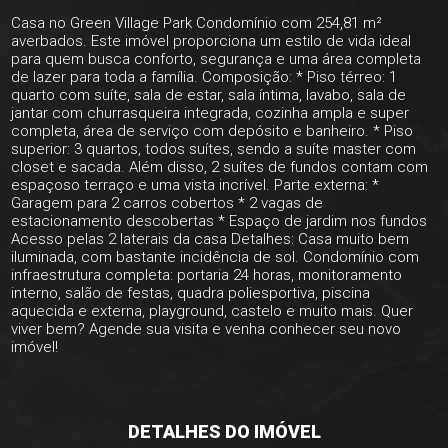
Casa no Green Village Park Condomínio com 254,81 m²
averbados. Este imóvel proporciona um estilo de vida ideal
para quem busca conforto, segurança e uma área completa
de lazer para toda a família. Composição: * Piso térreo: 1
quarto com suíte, sala de estar, sala íntima, lavabo, sala de
jantar com churrasqueira integrada, cozinha ampla e super
completa, área de serviço com depósito e banheiro. * Piso
superior: 3 quartos, todos suítes, sendo a suíte master com
closet e sacada. Além disso, 2 suítes de fundos contam com
espaçoso terraço e uma vista incrível. Parte externa: *
Garagem para 2 carros cobertos * 2 vagas de
estacionamento descobertas * Espaço de jardim nos fundos
Acesso pelas 2 laterais da casa Detalhes: Casa muito bem
iluminada, com bastante incidência de sol. Condomínio com
infraestrutura completa: portaria 24 horas, monitoramento
interno, salão de festas, quadra poliesportiva, piscina
aquecida e externa, playground, castelo e muito mais. Quer
viver bem? Agende sua visita e venha conhecer seu novo
imóvel!
DETALHES DO IMÓVEL