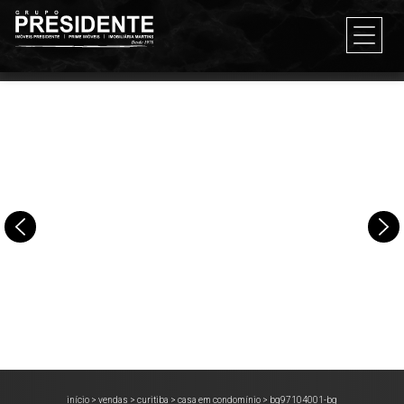
início
>
vendas
>
curitiba
>
casa em condomínio
>
bg97104001-bg