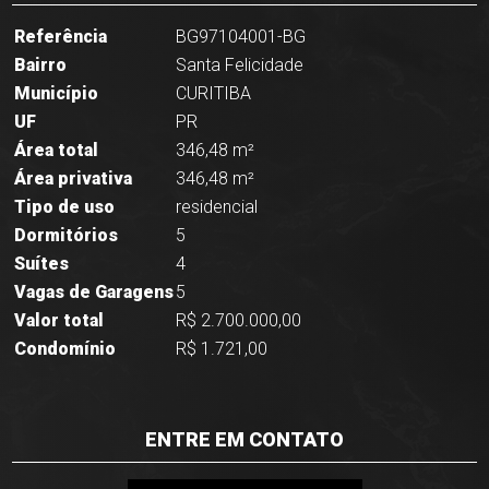
Referência
BG97104001-BG
Bairro
Santa Felicidade
Município
CURITIBA
UF
PR
Área total
346,48 m²
Área privativa
346,48 m²
Tipo de uso
residencial
Dormitórios
5
Suítes
4
Vagas de Garagens
5
Valor total
R$ 2.700.000,00
Condomínio
R$ 1.721,00
ENTRE EM CONTATO