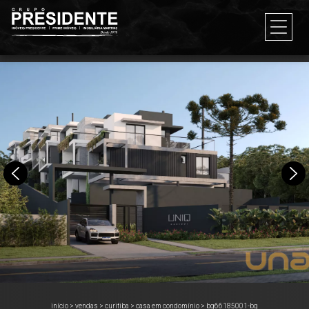
início
>
vendas
>
curitiba
>
casa em condomínio
>
bg66185001-bg