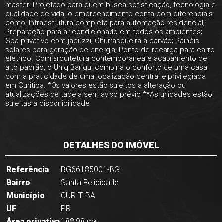
master. Projetado para quem busca sofisticação, tecnologia e
qualidade de vida, o empreendimento conta com diferenciais
como: Infraestrutura completa para automação residencial;
Preparação para ar-condicionado em todos os ambientes;
Spa privativo com jacuzzi; Churrasqueira a carvão; Painéis
solares para geração de energia; Ponto de recarga para carro
elétrico. Com arquitetura contemporânea e acabamento de
alto padrão, o Uniq Barigui combina o conforto de uma casa
com a praticidade de uma localização central e privilegiada
em Curitiba. *Os valores estão sujeitos a alteração ou
atualizações de tabela sem aviso prévio **As unidades estão
sujeitas a disponibilidade
DETALHES DO IMÓVEL
Referência
BG66185001-BG
Bairro
Santa Felicidade
Município
CURITIBA
UF
PR
Área privativa
188,98 m²