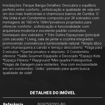
Imediações: Parque Barigui Detalhes: Descubra o equilíbrio
perfeito entre conforto , sofisticação e qualidade de vida em
um dos mais tradicionais e charmosos bairros de Curitiba. O
Vila Unika é um Condomínio composto por 24 sobrados com
metragens de 160 m²e 169m²privativos projetados para
oferecer conforto , sofisticação e funcionalidade com
arquitetura moderna e excelente padrão construtivo.
Destaques dos sobrados: * Três Suítes Espaçosas (principal
com sacada) * Living, sala de jantar e cozinha integrados
promovendo convivência e luminosidade natural. *Amplo ático
com churrasqueira a carvão e terraço descoberto. *Vaga para
2 veículos. *Quintal privativo e depósito. O Condomínio
oferece: *Salão Gourmet Equipado e Decorado *Espaço Kids
*Espaço Fitness * Playground *Mini quadra Poliesportiva
*Vagas de Garagem para visitantes. Viva com exclusividade
em um condomínio ¨Uniko¨ pensado para quem busca
qualidade de vida!!
DETALHES DO IMÓVEL
Referência
BG97597001-BG