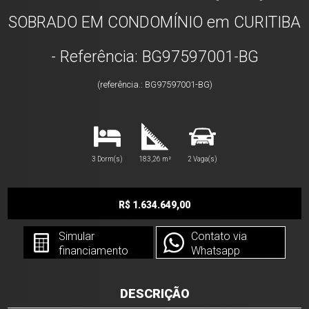
SOBRADO EM CONDOMÍNIO em CURITIBA
- Referência: BG97597001-BG
(referência.: BG97597001-BG)
3 Dorm(s)
183,26 m²
2 Vaga(s)
R$ 1.634.649,00
Simular
Contato via
financiamento
Whatsapp
DESCRIÇÃO