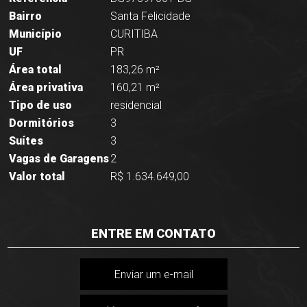
Bairro
Santa Felicidade
Município
CURITIBA
UF
PR
Área total
183,26 m²
Área privativa
160,21 m²
Tipo de uso
residencial
Dormitórios
3
Suítes
3
Vagas de Garagens
2
Valor total
R$ 1.634.649,00
ENTRE EM CONTATO
Enviar um e-mail