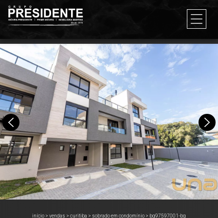
início
>
vendas
>
curitiba
>
sobrado em condomínio
>
bg97597001-bg