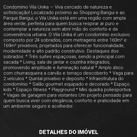
Condomínio Vila Unika — Viva cercado de natureza e
sofisticação! Localizado próximo ao Shopping Barigui e ao
Parque Barigui, o Vila Unika está em uma região com ampla
área verde, perfeita para quem busca respirar ar puro e
contemplar a natureza sem abrir mão do conforto e da
conveniência urbana. O Vila Unika é um condomínio exclusivo
composto por 24 sobrados, com metragens entre 160m² e
169m² privativos, projetados para oferecer funcionalidade,
modernidade e alto padrão construtivo. Destaques dos
sobrados: * Três suítes espaçosas, sendo a principal com
sacada * Living, sala de jantar e cozinha integrados,
promovendo amplitude e iluminação natural * Amplo ático
com churrasqueira a carvão e terraço descoberto * Vaga para
2 veículos * Quintal privativo e depósito * Infraestrutura do
condomínio * Salão gourmet equipado e decorado * Espaço
kids * Espaço fitness * Playground * Mini quadra poliesportiva
* Vagas de garagem para visitantes Um projeto pensado para
quem busca viver com elegância, conforto e praticidade em
um ambiente seguro e acolhedor.
DETALHES DO IMÓVEL