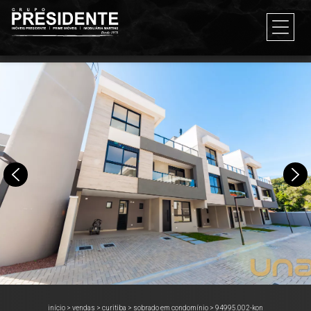
início
>
vendas
>
curitiba
>
sobrado em condomínio
>
94995.002-kon