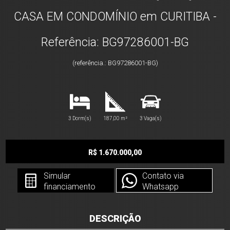
CASA EM CONDOMÍNIO em CURITIBA -
Referência: BG97286001-BG
(referência.: BG97286001-BG)
3 Dorm(s)
187,00 m²
3 Vaga(s)
R$ 1.670.000,00
Simular
Contato via
financiamento
Whatsapp
DESCRIÇÃO