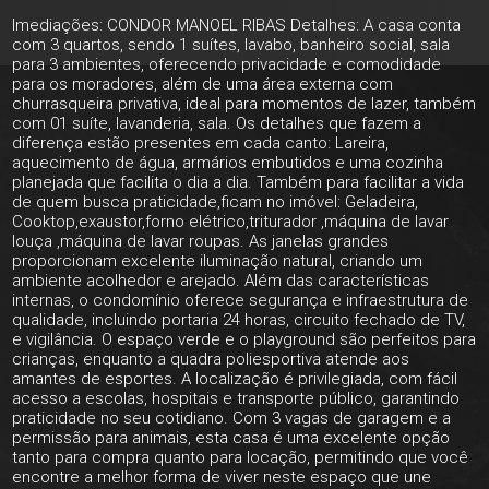
Imediações: CONDOR MANOEL RIBAS Detalhes: A casa conta
com 3 quartos, sendo 1 suítes, lavabo, banheiro social, sala
para 3 ambientes, oferecendo privacidade e comodidade
para os moradores, além de uma área externa com
churrasqueira privativa, ideal para momentos de lazer, também
com 01 suíte, lavanderia, sala. Os detalhes que fazem a
diferença estão presentes em cada canto: Lareira,
aquecimento de água, armários embutidos e uma cozinha
planejada que facilita o dia a dia. Também para facilitar a vida
de quem busca praticidade,ficam no imóvel: Geladeira,
Cooktop,exaustor,forno elétrico,triturador ,máquina de lavar
louça ,máquina de lavar roupas. As janelas grandes
proporcionam excelente iluminação natural, criando um
ambiente acolhedor e arejado. Além das características
internas, o condomínio oferece segurança e infraestrutura de
qualidade, incluindo portaria 24 horas, circuito fechado de TV,
e vigilância. O espaço verde e o playground são perfeitos para
crianças, enquanto a quadra poliesportiva atende aos
amantes de esportes. A localização é privilegiada, com fácil
acesso a escolas, hospitais e transporte público, garantindo
praticidade no seu cotidiano. Com 3 vagas de garagem e a
permissão para animais, esta casa é uma excelente opção
tanto para compra quanto para locação, permitindo que você
encontre a melhor forma de viver neste espaço que une