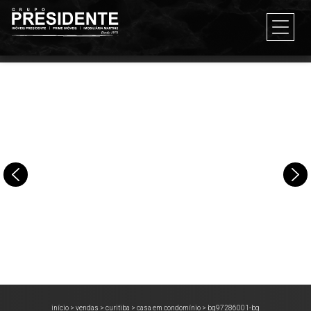
início
>
vendas
>
curitiba
>
casa em condomínio
>
bg97286001-bg