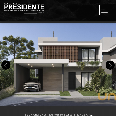
início
>
vendas
>
curitiba
>
casa em condomínio
>
6219-raz