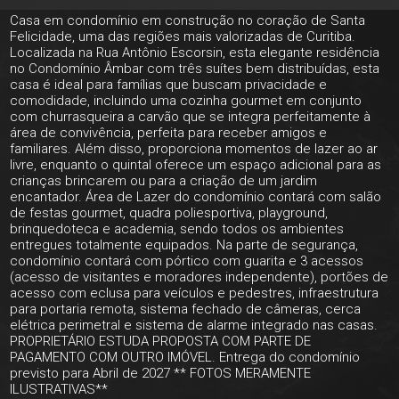
Casa em condomínio em construção no coração de Santa
Felicidade, uma das regiões mais valorizadas de Curitiba.
Localizada na Rua Antônio Escorsin, esta elegante residência
no Condomínio Âmbar com três suítes bem distribuídas, esta
casa é ideal para famílias que buscam privacidade e
comodidade, incluindo uma cozinha gourmet em conjunto
com churrasqueira a carvão que se integra perfeitamente à
área de convivência, perfeita para receber amigos e
familiares. Além disso, proporciona momentos de lazer ao ar
livre, enquanto o quintal oferece um espaço adicional para as
crianças brincarem ou para a criação de um jardim
encantador. Área de Lazer do condomínio contará com salão
de festas gourmet, quadra poliesportiva, playground,
brinquedoteca e academia, sendo todos os ambientes
entregues totalmente equipados. Na parte de segurança,
condomínio contará com pórtico com guarita e 3 acessos
(acesso de visitantes e moradores independente), portões de
acesso com eclusa para veículos e pedestres, infraestrutura
para portaria remota, sistema fechado de câmeras, cerca
elétrica perimetral e sistema de alarme integrado nas casas.
PROPRIETÁRIO ESTUDA PROPOSTA COM PARTE DE
PAGAMENTO COM OUTRO IMÓVEL. Entrega do condomínio
previsto para Abril de 2027 ** FOTOS MERAMENTE
ILUSTRATIVAS**