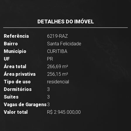
DETALHES DO IMÓVEL
Referência
6219-RAZ
Bairro
Santa Felicidade
Município
CURITIBA
UF
PR
Área total
266,69 m²
Área privativa
256,15 m²
Tipo de uso
residencial
Dormitórios
3
Suítes
3
Vagas de Garagens
3
Valor total
R$ 2.945.000,00