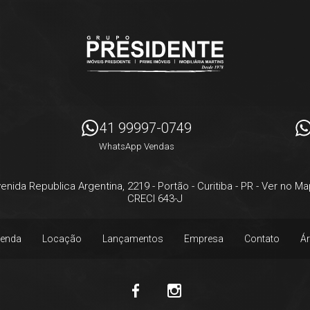
41 99997-0749
WhatsApp Vendas
enida Republica Argentina, 2219
- Portão -
Curitiba
-
PR
-
Ver no Ma
CRECI 643-J
enda
Locação
Lançamentos
Empresa
Contato
Ár