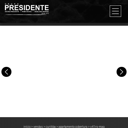
início
>
vendas
>
curitiba
>
apartamento cobertura
>
v41rs-mag