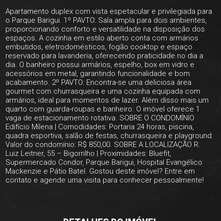
Apartamento duplex com vista espetacular e privilegiada para
o Parque Barigui. 1º PAVTO: Sala ampla para dois ambientes,
proporcionando conforto e versatilidade na disposição dos
espaços. A cozinha em estilo aberto conta com armários
embutidos, eletrodomésticos, fogão cooktop e espaço
reservado para lavanderia, oferecendo praticidade no dia a
dia. O banheiro possui armários, espelho, box em vidro e
acessórios em metal, garantindo funcionalidade e bom
acabamento. 2º PAVTO: Encontra-se uma deliciosa área
gourmet com churrasqueira e uma cozinha equipada com
armários, ideal para momentos de lazer. Além disso mais um
quarto com guarda-roupas e banheiro. O imóvel oferece 1
vaga de estacionamento rotativa. SOBRE O CONDOMÍNIO
Edifício Milena | Comodidades: Portaria 24 horas, piscina,
quadra esportiva, salão de festas, churrasqueira e playground.
Valor do condomínio: R$ 850,00. SOBRE A LOCALIZAÇÃO R.
Luiz Leitner, 55 – Bigorrilho | Proximidades: Bluefit,
Supermercado Condor, Parque Barigui, Hospital Evangélico
Mackenzie e Pátio Batel. Gostou deste imóvel? Entre em
contato e agende uma visita para conhecer pessoalmente!