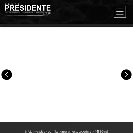
início
>
vendas
>
curitiba
>
apartamento cobertura
>
44886-cal