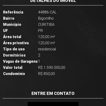
DETALHES DO IMÓVEL
Referência
44886-CAL
Bairro
Bigorrilho
Município
CURITIBA
UF
PR
Área total
120,00 m²
Área privativa
120,00 m²
Tipo de uso
residencial
Dormitórios
2
Vagas de Garagens
1
Valor total
R$ 1.590.000,00
Condomínio
R$ 850,00
ENTRE EM CONTATO