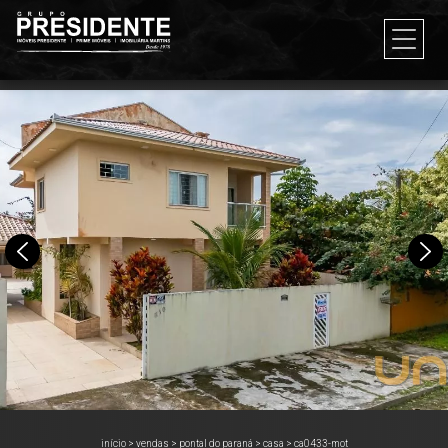
início
>
vendas
>
pontal do paraná
>
casa
>
ca0433-mot