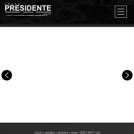
início
>
vendas
>
pinhais
>
casa
>
83614001-cib