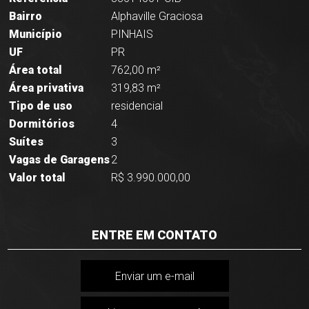
Bairro
Alphaville Graciosa
Município
PINHAIS
UF
PR
Área total
762,00 m²
Área privativa
319,83 m²
Tipo de uso
residencial
Dormitórios
4
Suítes
3
Vagas de Garagens
2
Valor total
R$ 3.990.000,00
ENTRE EM CONTATO
Enviar um e-mail