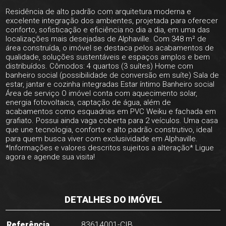
Residência de alto padrão com arquitetura moderna e
excelente integração dos ambientes, projetada para oferecer
conforto, sofisticação e eficiência no dia a dia, em uma das
localizações mais desejadas de Alphaville. Com 348 m² de
área construída, o imóvel se destaca pelos acabamentos de
qualidade, soluções sustentáveis e espaços amplos e bem
distribuídos. Cômodos: 4 quartos (3 suítes) Home com
banheiro social (possibilidade de conversão em suíte) Sala de
estar, jantar e cozinha integradas Estar íntimo Banheiro social
Área de serviço O imóvel conta com aquecimento solar,
energia fotovoltaica, captação de água, além de
acabamentos como esquadrias em PVC Weiku e fachada em
grafiato. Possui ainda vaga coberta para 2 veículos. Uma casa
que une tecnologia, conforto e alto padrão construtivo, ideal
para quem busca viver com exclusividade em Alphaville.
*Informações e valores descritos sujeitos a alteração* Ligue
agora e agende sua visita!
DETALHES DO IMÓVEL
Referência
83614001-CIB