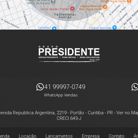
41 99997-0749
WhatsApp Vendas
enida Republica Argentina, 2219
- Portão -
Curitiba
-
PR
-
Ver no Ma
CRECI 643-J
enda
Locação
Lançamentos
Empresa
Contato
Ár