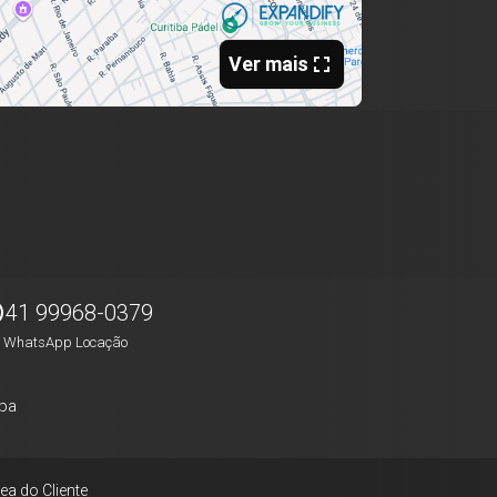
41 99968-0379
WhatsApp Locação
pa
ea do Cliente