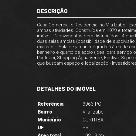
DESCRIÇÃO
Casa Comercial e Residencial no Vila Izabel. Exc
ambas atividades. Construída em 1979 e total
imóvel: - 2 pavimentos bem distribuídos - 4 qua
duas salas amplas (possibilidade de subdivisã
exaustor - Sala de jantar integrada à área de c
banheiro e quarto de apoio (ideal para serviço 
Pantucci, Shopping Água Verde, Festival Supermer
que buscam espaço e localização - Investidore
DETALHES DO IMÓVEL
Referência
3963-PC
Bairro
Vila Izabel
Município
CURITIBA
UF
PR
Área total
198,13 m²