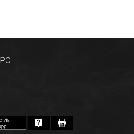
-PC
o via
app