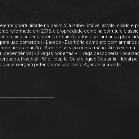
elente oportunidade no bairro Vila Izabel: imóvel amplo, sólido e 
mente reformada em 2015, a propriedade combina estrutura cláss
rtos no piso superior (sendo 1 suíte), todos com armários planejad
o para uso comercial) - Lavabo - Escritório completo com armári
hurrasqueira a carvão - Área de serviço com armário. Área externa
ou dependência) - 2 vagas cobertas + 1 vaga descoberta Localizaçã
cados, Hospital IPO e Hospital Cardiológico Costantini. Ideal para:
s que enxergam potencial de uso misto Agende sua visita!