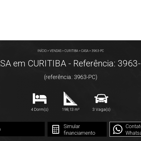
INÍCIO
>
VENDAS
>
CURITIBA
>
CASA
>
3963-PC
SA em CURITIBA - Referência: 3963
(referência.: 3963-PC)
4 Dorm(s)
198,13 m²
3 Vaga(s)
Simular
Contat
0
financiamento
Whats