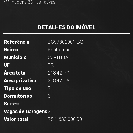
***Imagens 3D ilustrativas.
DETALHES DO IMÓVEL
Referência
BG97802001-BG
Bairro
Santo Inácio
Município
CURITIBA
UF
PR
Área total
218,42 m²
Área privativa
218,42 m²
Tipo de uso
R
Dormitórios
3
Suítes
1
Vagas de Garagens
2
Valor total
R$ 1.630.000,00