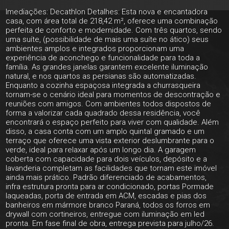
Imediações: Decathlon Detalhes: Esta nova e encantadora
casa, com área total de 218,42 m², oferece uma combinação
perfeita de conforto e modernidade. Com três quartos, sendo
uma suíte, (possibilidade de mais uma suíte no ático) seus
ambientes amplos e integrados proporcionam uma
experiência de aconchego e funcionalidade para toda a
família. As grandes janelas garantem excelente iluminação
natural, e nos quartos as persianas são automatizadas.
Enquanto a cozinha espaçosa integrada a churrasqueira
tornam-se o cenário ideal para momentos de descontração e
reuniões com amigos. Com ambientes todos dispostos de
forma a valorizar cada quadrado dessa residência, você
encontrará o espaço perfeito para viver com qualidade. Além
disso, a casa conta com um amplo quintal gramado e um
terraço que oferece uma vista exterior deslumbrante para o
verde, ideal para relaxar após um longo dia. A garagem
coberta com capacidade para dois veículos, depósito e a
lavanderia completam as facilidades que tornam este imóvel
ainda mais prático. Padrão diferenciado de acabamentos,
infra estrutura pronta para ar condicionado, portas Pormade
laqueadas, porta de entrada em ACM, escadas e pias dos
banheiros em mármore branco Paraná, todos os forros em
drywall com cortineiros, entregue com iluminação em led
pronta. Em fase final de obra, entrega prevista para julho/26.