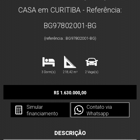
CASA em CURITIBA - Referência:
BG97802001-BG
(referência.: BG97802001-BG)
3 Dorm(s)
218,42 m²
2 Vaga(s)
R$ 1.630.000,00
Simular
Contato via
financiamento
Whatsapp
DESCRIÇÃO