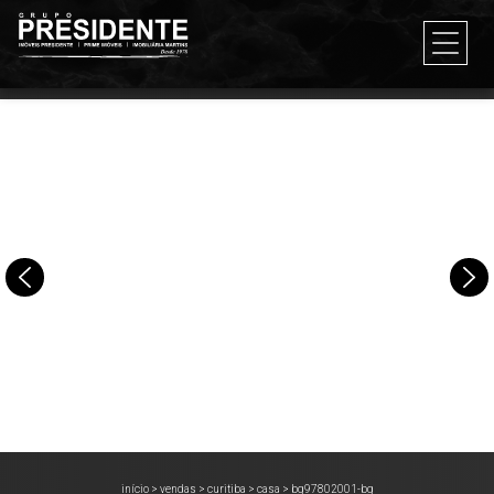
início
>
vendas
>
curitiba
>
casa
>
bg97802001-bg