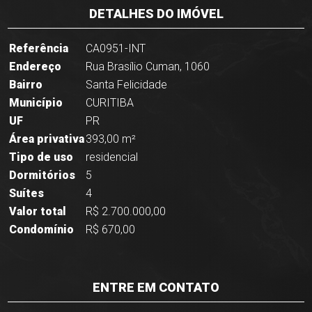
DETALHES DO IMÓVEL
Referência
CA0951-INT
Endereço
Rua Brasílio Cuman, 1060
Bairro
Santa Felicidade
Município
CURITIBA
UF
PR
Área privativa
393,00 m²
Tipo de uso
residencial
Dormitórios
5
Suítes
4
Valor total
R$ 2.700.000,00
Condomínio
R$ 670,00
ENTRE EM CONTATO