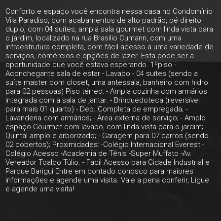
Conforto e espaço você encontra nessa casa no Condomínio
Vila Paradiso, com acabamentos de alto padrão, pé direito
duplo, com 04 suítes, ampla sala gourmet com linda vista para
o jardim, localizado na rua Brasilio Cumann, com uma
infraestrutura completa, com fácil acesso a uma variedade de
serviços, comércios e opções de lazer. Esta pode ser a
oportunidade que você estava esperando. 1ºpiso -
Aconchegante sala de estar - Lavabo - 04 suítes (sendo a
suíte master com closet, uma antessala, banheiro com hidro
para 02 pessoas) Piso térreo: - Ampla cozinha com armários
integrada com a sala de jantar. - Brinquedoteca (reversível
para mais 01 quarto) - Dep. Completa de empregada; -
Lavanderia com armários; - Área externa de serviço; - Amplo
espaço Gourmet com lavabo, com linda vista para o jardim; -
Quintal amplo e arborizado; - Garagem para 07 carros (sendo
02 cobertos); Proximidades: -Colégio Internacional Everest -
Colégio Acesso -Academia de Tênis -Super Muffato -Av.
Vereador Toaldo Túlio. - Fácil Acesso para Cidade Industrial e
Parque Barigui Entre em contado conosco para maiores
informações e agende uma visita. Vale a pena conferir, Ligue
e agende uma visita!