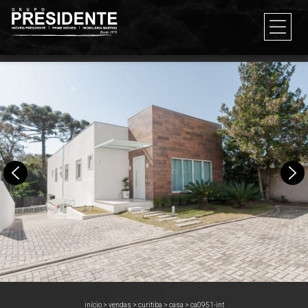
início
>
vendas
>
curitiba
>
casa
>
ca0951-int