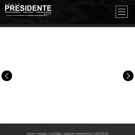
início
>
vendas
>
curitiba
>
casa em condomínio
>
ca0200-af