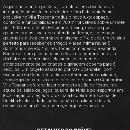
Arquitetura contemporânea, luz natural em abundância e
integração absoluta entre dentro e fora.Esta residência
exclusiva no Villa Toscana traduz o novo luxo: espaço,
conforto e funcionalidade em 700 m² privativos sobre um lote
de 1.000 m² em Santa Felicidade.O living, cercado por
grandes portas-janela, se estende ao terraço, ao espaço
gourmet e à área externa com piscina e fire place um cenário
perfeito para receber os amigos.A área íntima reúne 5
dormitórios, sendo 4 suítes, todas com acesso à varanda.
Banheiros com piso aquecido elevam o conforto no dia a
dia.Entre os diferenciais, elevador, acabamentos
criteriosamente selecionados e garagem coberta para 6
veículos. Um projeto assinado por Max Scandelari, com
execução da Construtora Ricco, referência em qualidade,
tecnologia construtiva e atenção aos detalhes.O Condomínio
Villa Toscana oferece lazer completo salão de festas, raia
aquecida, salão de jogos, quadra de tênis e poliesportiva em
localização privilegiada, próxima à Escola Internacional de
Curitiba.Exclusividade, sofisticação e qualidade de vida
reunidas em um único endereço. Agende sua visita.