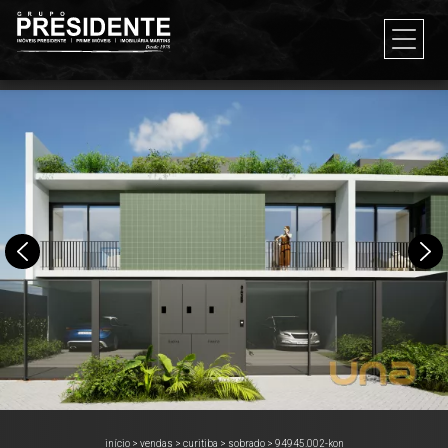
início
>
vendas
>
curitiba
>
sobrado
>
94945.002-kon