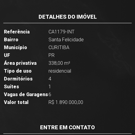
DETALHES DO IMÓVEL
Referência
CA1179-INT
Bairro
Santa Felicidade
Município
CURITIBA
UF
PR
Área privativa
338,00 m²
Tipo de uso
residencial
Dormitórios
4
Suítes
1
Vagas de Garagens
6
Valor total
R$ 1.890.000,00
ENTRE EM CONTATO