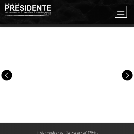
início
>
vendas
>
curitiba
>
casa
>
ca1179-int