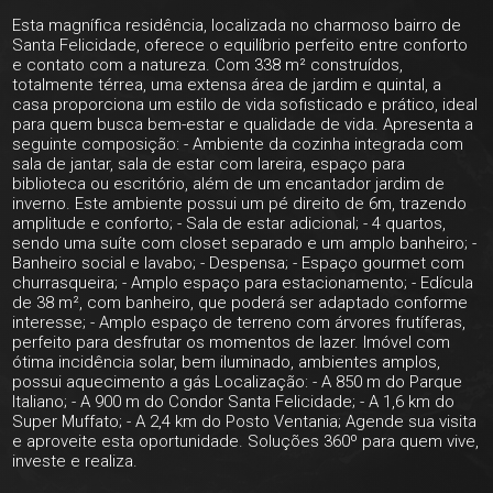
Esta magnífica residência, localizada no charmoso bairro de
Santa Felicidade, oferece o equilíbrio perfeito entre conforto
e contato com a natureza. Com 338 m² construídos,
totalmente térrea, uma extensa área de jardim e quintal, a
casa proporciona um estilo de vida sofisticado e prático, ideal
para quem busca bem-estar e qualidade de vida. Apresenta a
seguinte composição: - Ambiente da cozinha integrada com
sala de jantar, sala de estar com lareira, espaço para
biblioteca ou escritório, além de um encantador jardim de
inverno. Este ambiente possui um pé direito de 6m, trazendo
amplitude e conforto; - Sala de estar adicional; - 4 quartos,
sendo uma suíte com closet separado e um amplo banheiro; -
Banheiro social e lavabo; - Despensa; - Espaço gourmet com
churrasqueira; - Amplo espaço para estacionamento; - Edícula
de 38 m², com banheiro, que poderá ser adaptado conforme
interesse; - Amplo espaço de terreno com árvores frutíferas,
perfeito para desfrutar os momentos de lazer. Imóvel com
ótima incidência solar, bem iluminado, ambientes amplos,
possui aquecimento a gás Localização: - A 850 m do Parque
Italiano; - A 900 m do Condor Santa Felicidade; - A 1,6 km do
Super Muffato; - A 2,4 km do Posto Ventania; Agende sua visita
e aproveite esta oportunidade. Soluções 360º para quem vive,
investe e realiza.