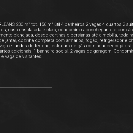
ANS 200 m² tot. 156 m² útil 4 banheiros 2 vagas 4 quartos 2 su
bairros, casa ensolarada e clara, condomínio aconchegante e com
te planejada, desde cortinas e persianas até a mobília, toda no
 de jantar, cozinha completa com armários, fogão, refrigerador e c
viço e fundos do terreno, estrutura de gás com aquecedor já inst
tos adicionais, 1 banheiro social. 2 vagas de garagem. Condomíni
e vaga de visitantes.