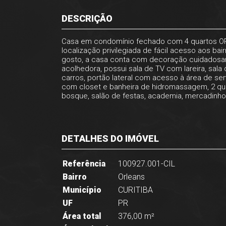
DESCRIÇÃO
Casa em condomínio fechado com 4 quartos ORLE
localização privilegiada de fácil acesso aos 
gosto, a casa conta com decoração cuidadosamen
acolhedora, possui sala de TV com lareira, sala
carros, portão lateral com acesso à área de ser
com closet e banheira de hidromassagem, 2 quar
bosque, salão de festas, academia, mercadinho 
DETALHES DO IMÓVEL
Referência
100927.001-CIL
Bairro
Orleans
Município
CURITIBA
UF
PR
Área total
376,00 m²