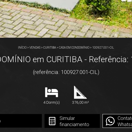
INÍCIO
>
VENDAS
>
CURITIBA
>
CASA EM CONDOMÍNIO
>
100927.001-CIL
MÍNIO em CURITIBA - Referência: 
(referência.: 100927.001-CIL)
4 Dorm(s)
376,00 m²
Simular
Contat
0
financiamento
Whats