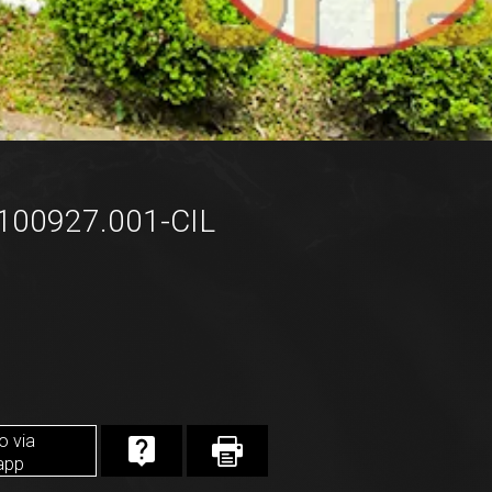
100927.001-CIL
o via
app