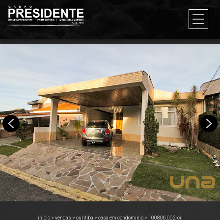
início
>
vendas
>
curitiba
>
casa em condomínio
>
100806.002-cil