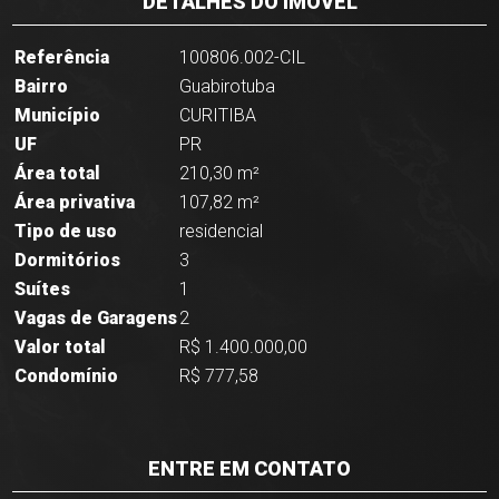
DETALHES DO IMÓVEL
Referência
100806.002-CIL
Bairro
Guabirotuba
Município
CURITIBA
UF
PR
Área total
210,30 m²
Área privativa
107,82 m²
Tipo de uso
residencial
Dormitórios
3
Suítes
1
Vagas de Garagens
2
Valor total
R$ 1.400.000,00
Condomínio
R$ 777,58
ENTRE EM CONTATO