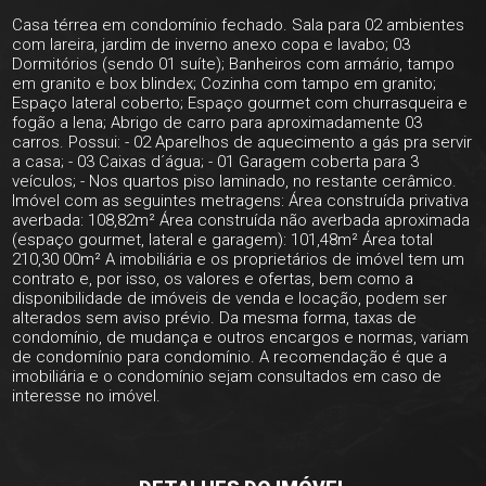
Casa térrea em condomínio fechado. Sala para 02 ambientes
com lareira, jardim de inverno anexo copa e lavabo; 03
Dormitórios (sendo 01 suíte); Banheiros com armário, tampo
em granito e box blindex; Cozinha com tampo em granito;
Espaço lateral coberto; Espaço gourmet com churrasqueira e
fogão a lena; Abrigo de carro para aproximadamente 03
carros. Possui: - 02 Aparelhos de aquecimento a gás pra servir
a casa; - 03 Caixas d´água; - 01 Garagem coberta para 3
veículos; - Nos quartos piso laminado, no restante cerâmico.
Imóvel com as seguintes metragens: Área construída privativa
averbada: 108,82m² Área construída não averbada aproximada
(espaço gourmet, lateral e garagem): 101,48m² Área total
210,30 00m² A imobiliária e os proprietários de imóvel tem um
contrato e, por isso, os valores e ofertas, bem como a
disponibilidade de imóveis de venda e locação, podem ser
alterados sem aviso prévio. Da mesma forma, taxas de
condomínio, de mudança e outros encargos e normas, variam
de condomínio para condomínio. A recomendação é que a
imobiliária e o condomínio sejam consultados em caso de
interesse no imóvel.