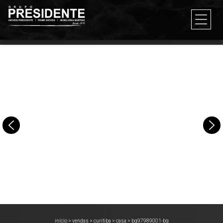
início
>
vendas
>
curitiba
>
casa
>
bg97989001-bg