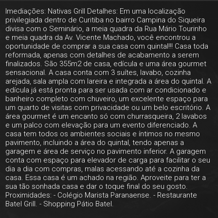
Imediações: Nativas Grill Detalhes: Em uma localização
privilegiada dentro de Curitiba no bairro Campina do Siqueira
divisa com o Seminário, a meia quadra da Rua Mário Tourinho
e meia quadra da Av. Vicente Machado, você encontrou a
oportunidade de comprar a sua casa com quintal!!! Casa toda
reformada, apenas com detalhes de acabamento a serem
finalizados. São 355m2 de casa, edícula e uma área gourmet
sensacional. A casa conta com 3 suítes, lavabo, cozinha
arejada, sala ampla com lareira e integrada a área do quintal. A
edícula já está pronta para ser usada com ar condicionado e
banheiro completo com chuveiro, um excelente espaço para
um quarto de visitas com privacidade ou um belo escritório. A
área gourmet é um encanto só com churrasqueira, 2 lavabos
e um palco com elevação para um evento diferenciado. A
casa tem todos os ambientes sociais e íntimos no mesmo
pavimento, incluindo a área do quintal, tendo apenas a
garagem e área de serviço no pavimento inferior. A garagem
conta com espaço para elevador de carga para facilitar o seu
dia a dia com compras, malas acessando até a cozinha da
casa. Essa casa é um achado na região. Aproveite para ter a
sua tão sonhada casa e dar o toque final do seu gosto.
Proximidades: - Colégio Marista Paranaense. - Restaurante
Batel Grill. - Shopping Pátio Batel.