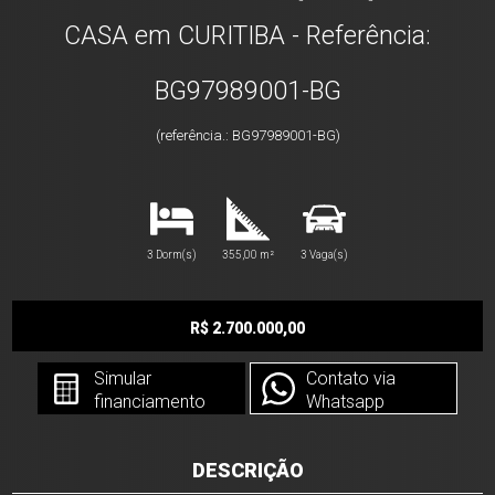
CASA em CURITIBA - Referência:
BG97989001-BG
(referência.: BG97989001-BG)
3 Dorm(s)
355,00 m²
3 Vaga(s)
R$ 2.700.000,00
Simular
Contato via
financiamento
Whatsapp
DESCRIÇÃO