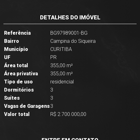
DETALHES DO IMÓVEL
Referência
BG97989001-BG
Bairro
Campina do Siqueira
Município
CURITIBA
UF
PR
Área total
355,00 m²
Área privativa
355,00 m²
Tipo de uso
residencial
Dormitórios
3
Suítes
3
Vagas de Garagens
3
Valor total
R$ 2.700.000,00