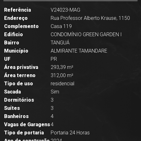
Referência
V24023-MAG
Endereço
Rua Professor Alberto Krause, 1150
Complemento
Casa 119
Edificio
CONDOMÍNIO GREEN GARDEN I
Bairro
TANGUÁ
Município
ALMIRANTE TAMANDARE
UF
PR
Área privativa
293,39 m²
Área terreno
312,00 m²
Tipo de uso
residencial
Sacada
Sim
Dormitórios
3
Suítes
3
Banheiros
4
Vagas de Garagens
4
Tipo de portaria
Portaria 24 Horas
Ano de construção
2024