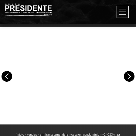
início
>
vendas
>
almirante tamandare
>
casa em condomínio
>
v24023-mag