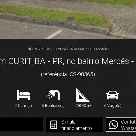
INÍCIO
>
VENDAS
>
CURITIBA
>
CASA COMERCIAL
>
CS-90365
CURITIBA - PR, no bairro Mercês - 
(referência.: CS-90365)
7 Dorm(s)
5 Banheiro(s)
208,40 m²
6 Vaga(s)
Simular
Contat
0
financiamento
Whats