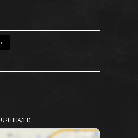
pp
CURITIBA/PR