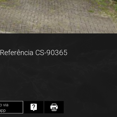
Referência CS-90365
o via
app