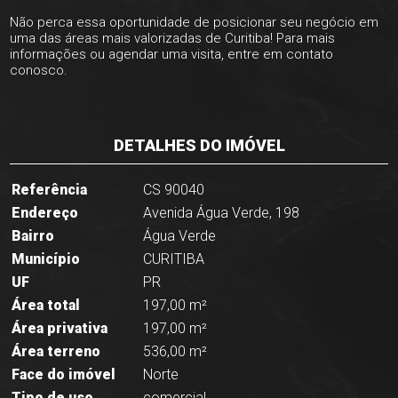
Não perca essa oportunidade de posicionar seu negócio em
uma das áreas mais valorizadas de Curitiba! Para mais
informações ou agendar uma visita, entre em contato
conosco.
DETALHES DO IMÓVEL
Referência
CS 90040
Endereço
Avenida Água Verde, 198
Bairro
Água Verde
Município
CURITIBA
UF
PR
Área total
197,00 m²
Área privativa
197,00 m²
Área terreno
536,00 m²
Face do imóvel
Norte
Tipo de uso
comercial