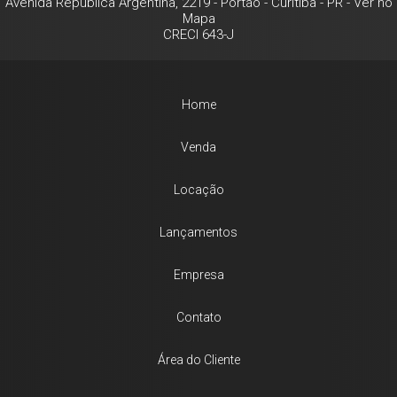
Avenida Republica Argentina, 2219
- Portão -
Curitiba
-
PR
-
Ver no
Mapa
CRECI 643-J
Home
Venda
Locação
Lançamentos
Empresa
Contato
Área do Cliente