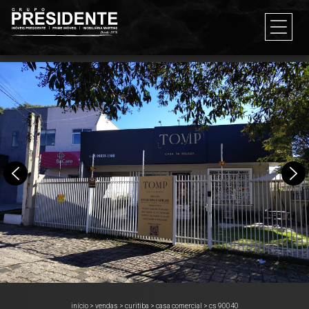
início
>
vendas
>
curitiba
>
casa comercial
>
cs 90040