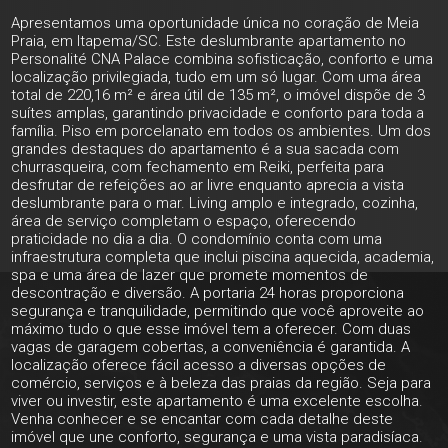
Apresentamos uma oportunidade única no coração de Meia
Praia, em Itapema/SC. Este deslumbrante apartamento no
Personalité CNA Palace combina sofisticação, conforto e uma
localização privilegiada, tudo em um só lugar. Com uma área
total de 220,16 m² e área útil de 135 m², o imóvel dispõe de 3
suítes amplas, garantindo privacidade e conforto para toda a
família. Piso em porcelanato em todos os ambientes. Um dos
grandes destaques do apartamento é a sua sacada com
churrasqueira, com fechamento em Reiki, perfeita para
desfrutar de refeições ao ar livre enquanto aprecia a vista
deslumbrante para o mar. Living amplo e integrado, cozinha,
área de serviço completam o espaço, oferecendo
praticidade no dia a dia. O condomínio conta com uma
infraestrutura completa que inclui piscina aquecida, academia,
spa e uma área de lazer que promete momentos de
descontração e diversão. A portaria 24 horas proporciona
segurança e tranquilidade, permitindo que você aproveite ao
máximo tudo o que esse imóvel tem a oferecer. Com duas
vagas de garagem cobertas, a conveniência é garantida. A
localização oferece fácil acesso a diversas opções de
comércio, serviços e à beleza das praias da região. Seja para
viver ou investir, este apartamento é uma excelente escolha.
Venha conhecer e se encantar com cada detalhe deste
imóvel que une conforto, segurança e uma vista paradisíaca.