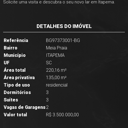
Solicite uma visita e descubra o seu novo lar em Itapema.
DETALHES DO IMÓVEL
Referência
BG97373001-BG
Bairro
Meia Praia
Município
ITAPEMA
UF
SC
Área total
220,16 m²
Área privativa
135,00 m²
Tipo de uso
residencial
Dormitórios
3
Suítes
3
Vagas de Garagens
2
Valor total
R$ 3.500.000,00