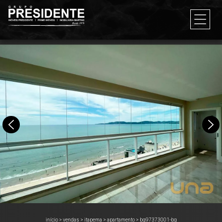
início
>
vendas
>
itapema
>
apartamento
>
bg97373001-bg