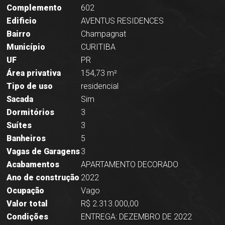
Complemento
602
Edificio
AVENTUS RESIDENCES
Bairro
Champagnat
Município
CURITIBA
UF
PR
Área privativa
154,73 m²
Tipo de uso
residencial
Sacada
Sim
Dormitórios
3
Suítes
3
Banheiros
5
Vagas de Garagens
3
Acabamentos
APARTAMENTO DECORADO
Ano de construção
2022
Ocupação
Vago
Valor total
R$ 2.313.000,00
Condições
ENTREGA: DEZEMBRO DE 2022