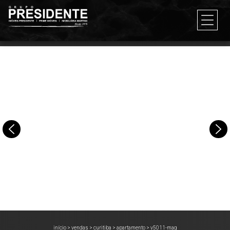
início
>
vendas
>
curitiba
>
apartamento
>
v5011-mag