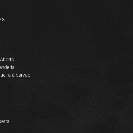
2 3
 Aberto
anderia
ueira à carvão
erta