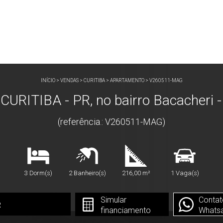
INÍCIO
>
VENDAS
>
CURITIBA
>
APARTAMENTO
>
V260511-MAG
ITIBA - PR, no bairro Bacacheri -
(referência.: V260511-MAG)
3 Dorm(s)
2 Banheiro(s)
216,00 m²
1 Vaga(s)
Simular
Contat
2
financiamento
Whats