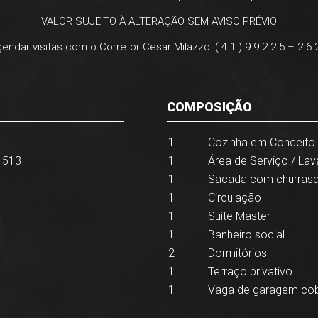
VALOR SUJEITO À ALTERAÇÃO SEM AVISO PRÉVIO
endar visitas com o Corretor Cesar Milazzo: ( 4 1 ) 9 9 2 2 5 – 2 6 
COMPOSIÇÃO
1
Cozinha em Conceito
 513
1
Área de Serviço / Lav
1
Sacada com churrasq
1
Circulação
1
Suíte Master
1
Banheiro social
2
Dormitórios
1
Terraço privativo
1
Vaga de garagem cob