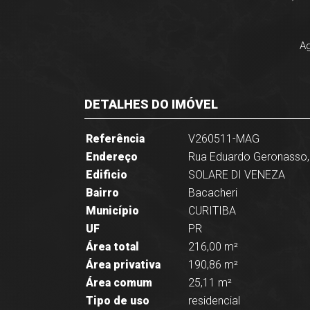
Ag
DETALHES DO IMÓVEL
Referência
V260511-MAG
Endereço
Rua Eduardo Geronasso,
Edificio
SOLARE DI VENEZA
Bairro
Bacacheri
Município
CURITIBA
UF
PR
Área total
216,00 m²
Área privativa
190,86 m²
Área comum
25,11 m²
Tipo de uso
residencial