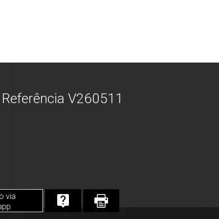
 Referência V260511
o via
app