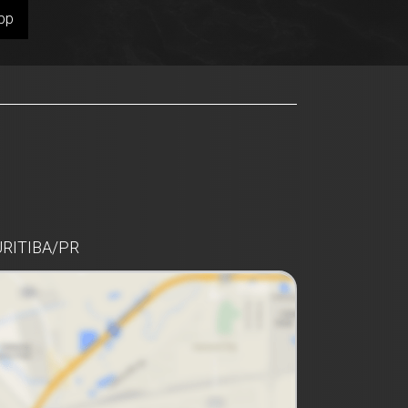
pp
URITIBA/PR