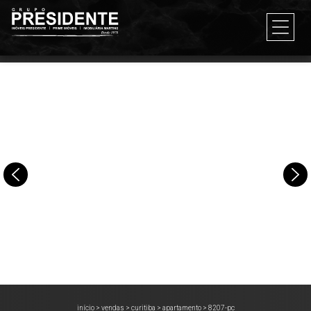
início
>
vendas
>
curitiba
>
apartamento
>
8207-pc