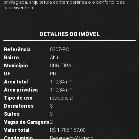
privilegiada, arquitetura contemporânea e o conforto ideal
para viver bem.
DETALHES DO IMÓVEL
Referência
8207-PC
Bairro
Ahú
Município
CURITIBA
UF
PR
Área total
110,34 m²
Área privativa
110,34 m²
Tipo de uso
residencial
Dormitórios
3
Suítes
3
Vagas de Garagens
2
Valor total
R$ 1.786.167,00
Condomínio
Reservado/Alugado