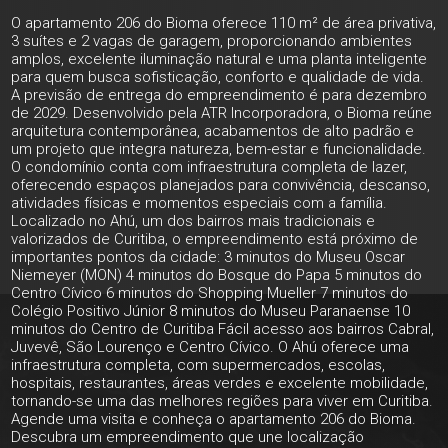
O apartamento 206 do Bioma oferece 110 m² de área privativa,
3 suítes e 2 vagas de garagem, proporcionando ambientes
amplos, excelente iluminação natural e uma planta inteligente
para quem busca sofisticação, conforto e qualidade de vida.
A previsão de entrega do empreendimento é para dezembro
de 2029. Desenvolvido pela ATR Incorporadora, o Bioma reúne
arquitetura contemporânea, acabamentos de alto padrão e
um projeto que integra natureza, bem-estar e funcionalidade.
O condomínio conta com infraestrutura completa de lazer,
oferecendo espaços planejados para convivência, descanso,
atividades físicas e momentos especiais com a família.
Localizado no Ahú, um dos bairros mais tradicionais e
valorizados de Curitiba, o empreendimento está próximo de
importantes pontos da cidade: 3 minutos do Museu Oscar
Niemeyer (MON) 4 minutos do Bosque do Papa 5 minutos do
Centro Cívico 6 minutos do Shopping Mueller 7 minutos do
Colégio Positivo Júnior 8 minutos do Museu Paranaense 10
minutos do Centro de Curitiba Fácil acesso aos bairros Cabral,
Juvevê, São Lourenço e Centro Cívico. O Ahú oferece uma
infraestrutura completa, com supermercados, escolas,
hospitais, restaurantes, áreas verdes e excelente mobilidade,
tornando-se uma das melhores regiões para viver em Curitiba.
Agende uma visita e conheça o apartamento 206 do Bioma.
Descubra um empreendimento que une localização