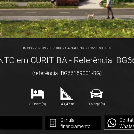
INÍCIO
>
VENDAS
>
CURITIBA
>
APARTAMENTO
>
BG66159001-BG
O em CURITIBA - Referência: BG
(referência.: BG66159001-BG)
3 Dorm(s)
143,47 m²
3 Vaga(s)
Simular
Contat
0
financiamento
Whats