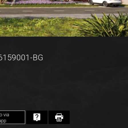
66159001-BG
o via
app