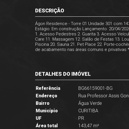
DESCRIÇÃO
Ágon Residence - Torre 01 Unidade 301 com 14
Estágio: Em construção Lançamento: 20/04/2024 
1. Acesso Pedestres 2. Guarita 3. Acesso Veícul
Care 11. Massagem 12. Salão de Festas 13. Lou
Piscina 20. Sauna 21. Pet Place 22. Porte-coch
de acabamento nas áreas comuns e privativas *
DETALHES DO IMÓVEL
Referência
BG66159001-BG
Endereço
Rua Professor Assis Gon
Bairro
Água Verde
Município
CURITIBA
UF
PR
Área total
143,47 m²