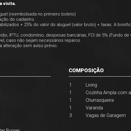
 visita.
uguel (reembolsada no primeiro boleto)
ação do cadastro.
bilizados + 25% do valor do aluguel (valor bruto) + taxas. A bonific
ndio, IPTU, condomínio, despesas bancárias, FCI de 5% (Fundo de
vel, caso não sejam necessários reparos.
a alteração sem aviso prévio.
COMPOSIÇÃO
1
Living
1
Cozinha Ampla com a
1
Churrasqueira
1
Varanda
3
Vagas de Garagem
ter Burger