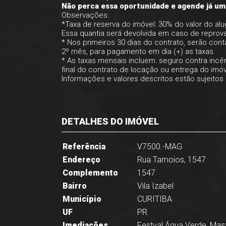
Não perca essa oportunidade e agende já uma
Observações:
*Taxa de reserva do imóvel: 30% do valor do al
Essa quantia será devolvida em caso de reprov
* Nos primeiros 30 dias do contrato, serão conta
2º mês, para pagamento em dia (+) as taxas.
* As taxas mensais incluem: seguro contra incê
final do contrato de locação ou entrega do imó
Informações e valores descritos estão sujeitos 
DETALHES DO IMÓVEL
Referência
V7500.-MAG
Endereço
Rua Tamoios, 1547
Complemento
1547
Bairro
Vila Izabel
Município
CURITIBA
UF
PR
Imediações
Festval Água Verde, Mas