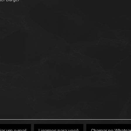
iar um e-mail
Ligamos para você
Chamar no Whatsa