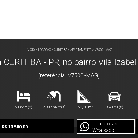
INÍCIO
>
LOCAÇÃO
>
CURITIBA
>
APARTAMENTO
>
V7500.-MAG
ITIBA - PR, no bairro Vila Izabel 
(referência.: V7500.-MAG)
2 Dorm(s)
2 Banheiro(s)
150,00 m²
3 Vaga(s)
Contato via
R$ 10.500,00
Whatsapp