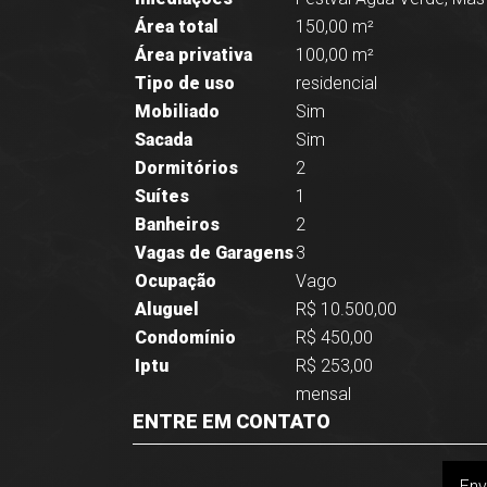
Área total
150,00 m²
Área privativa
100,00 m²
Tipo de uso
residencial
Mobiliado
Sim
Sacada
Sim
Dormitórios
2
Suítes
1
Banheiros
2
Vagas de Garagens
3
Ocupação
Vago
Aluguel
R$ 10.500,00
Condomínio
R$ 450,00
Iptu
R$ 253,00
mensal
ENTRE EM CONTATO
Env