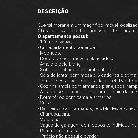
DESCRIÇÃO
Que tal morar em um magnífico imóvel localiza
Ótima localização e fácil acesso, este aparta
O apartamento possui:
- 100m² privativa;
- Um apartamento por andar;
- Mobiliado;
- Decorado com móveis planejados;
- Amplo e belo Living;
- Solariun fechado com ambiente bar;
- Sala de jantar com mesa e 6 cadeiras e ótima 
- Sala de estar com sofá, rack, painel, TV e te
- Cozinha ampla com armários planejados, tampo 
- Área de serviço completa com máquina lava e
- Dormitórios com cama e armários;
- Suíte;
- Banheiros com armários, box blindex e aquec
- Churrasqueira;
- Varanda;
- Vagas de garagem com depósito individual na
- Permitido animais;
- Prédio não possui elevador;