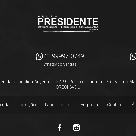
41 99997-0749
WhatsApp Vendas
enida Republica Argentina, 2219
- Portão -
Curitiba
-
PR
-
Ver no Ma
CRECI 643-J
enda
Locação
Lançamentos
Empresa
Contato
Ár