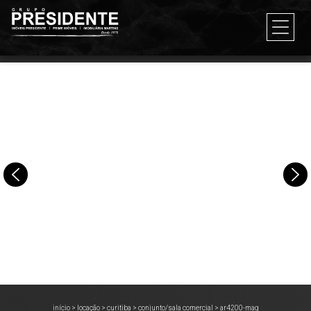
início
>
locação
>
curitiba
>
conjunto/sala comercial
>
ar4200-mag