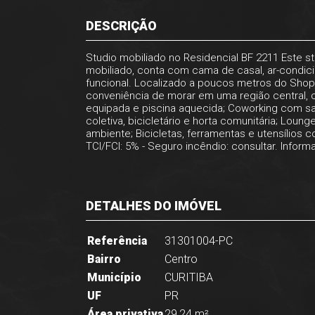
DESCRIÇÃO
Studio mobiliado no Residencial BF 2211 Este 
mobiliado, conta com cama de casal, ar-condic
funcional. Localizado a poucos metros do Shoppi
conveniência de morar em uma região central, 
equipada e piscina aquecida; Coworking com sala
coletiva, bicicletário e horta comunitária; Loun
ambiente; Bicicletas, ferramentas e utensílios
TCI/FCI: 5% - Seguro incêndio: consultar. Inform
DETALHES DO IMÓVEL
Referência
31301004-PC
Bairro
Centro
Município
CURITIBA
UF
PR
Área privativa
29,24 m²