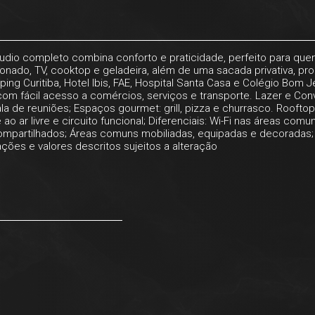
studio completo combina conforto e praticidade, perfeito para 
ionado, TV, cooktop e geladeira, além de uma sacada privativa,
ng Curitiba, Hotel Ibis, FAE, Hospital Santa Casa e Colégio Bom J
com fácil acesso a comércios, serviços e transporte. Lazer e Co
 de reuniões; Espaços gourmet: grill, pizza e churrasco. Rooftop b
ge ao ar livre e circuito funcional; Diferenciais: Wi-Fi nas áreas c
 compartilhados; Áreas comuns mobiliadas, equipadas e decoradas
ações e valores descritos sujeitos a alteração