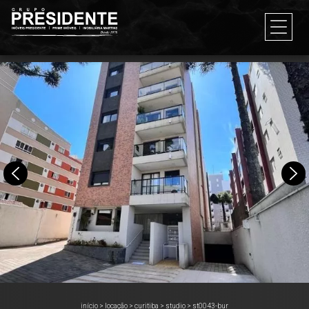
início
>
locação
>
curitiba
>
studio
>
st0043-bur