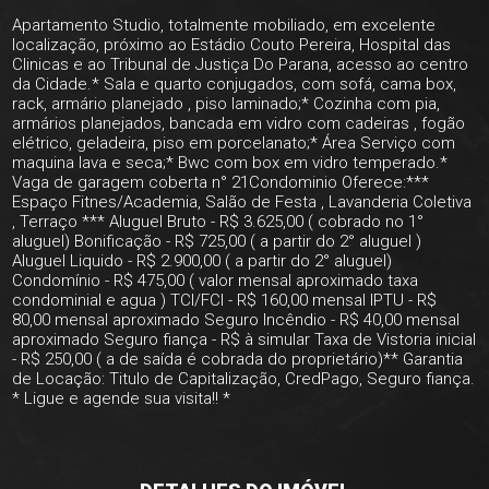
Apartamento Studio, totalmente mobiliado, em excelente
localização, próximo ao Estádio Couto Pereira, Hospital das
Clinicas e ao Tribunal de Justiça Do Parana, acesso ao centro
da Cidade.* Sala e quarto conjugados, com sofá, cama box,
rack, armário planejado , piso laminado;* Cozinha com pia,
armários planejados, bancada em vidro com cadeiras , fogão
elétrico, geladeira, piso em porcelanato;* Área Serviço com
maquina lava e seca;* Bwc com box em vidro temperado.*
Vaga de garagem coberta n° 21Condominio Oferece:***
Espaço Fitnes/Academia, Salão de Festa , Lavanderia Coletiva
, Terraço *** Aluguel Bruto - R$ 3.625,00 ( cobrado no 1°
aluguel) Bonificação - R$ 725,00 ( a partir do 2° aluguel )
Aluguel Liquido - R$ 2.900,00 ( a partir do 2° aluguel)
Condomínio - R$ 475,00 ( valor mensal aproximado taxa
condominial e agua ) TCI/FCI - R$ 160,00 mensal IPTU - R$
80,00 mensal aproximado Seguro Incêndio - R$ 40,00 mensal
aproximado Seguro fiança - R$ à simular Taxa de Vistoria inicial
- R$ 250,00 ( a de saída é cobrada do proprietário)** Garantia
de Locação: Titulo de Capitalização, CredPago, Seguro fiança.
* Ligue e agende sua visita!! *