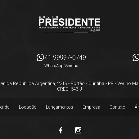
41 99997-0749
WhatsApp Vendas
enida Republica Argentina, 2219
- Portão -
Curitiba
-
PR
-
Ver no Ma
CRECI 643-J
enda
Locação
Lançamentos
Empresa
Contato
Ár