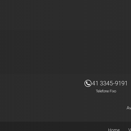
Facebook
Twitter
Whatsapp
Imóveis Presidente Ltda
41 3345-9191
Telefone Fixo
Av
Home
V