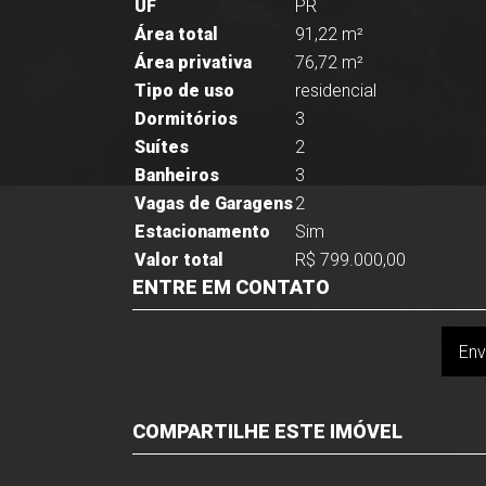
UF
PR
Área total
91,22 m²
Área privativa
76,72 m²
Tipo de uso
residencial
Dormitórios
3
Suítes
2
Banheiros
3
Vagas de Garagens
2
Estacionamento
Sim
Valor total
R$ 799.000,00
ENTRE EM CONTATO
Env
COMPARTILHE ESTE IMÓVEL