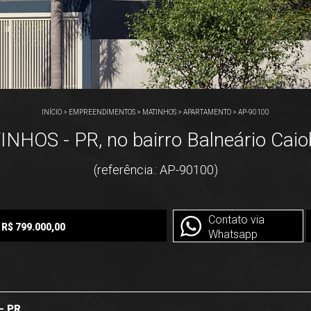
INÍCIO
>
EMPREENDIMENTOS
>
MATINHOS
>
APARTAMENTO
>
AP-90100
S - PR, no bairro Balneário Caiob
(referência.: AP-90100)
Contato via
R$ 799.000,00
Whatsapp
– PR