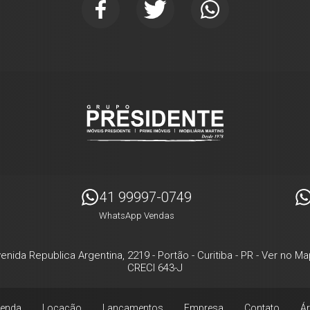
41 99997-0749
WhatsApp Vendas
enida Republica Argentina, 2219
- Portão -
Curitiba
-
PR
-
Ver no Ma
CRECI 643-J
enda
Locação
Lançamentos
Empresa
Contato
Ár