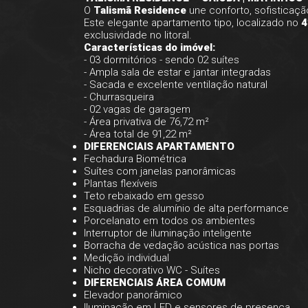
O
Talismã Residence
une conforto, sofisticaç
Este elegante apartamento tipo, localizado no
4
exclusividade no litoral.
Características do imóvel:
- 03 dormitórios - sendo 02 suítes
- Ampla sala de estar e jantar integradas
- Sacada e excelente ventilação natural
- Churrasqueira
- 02 vagas de garagem
- Área privativa de 76,72 m²
- Área total de 91,22 m²
DIFERENCIAIS APARTAMENTO
Fechadura Biométrica
Suítes com janelas panorâmicas
Plantas flexíveis
Teto rebaixado em gesso
Esquadrias de alumínio de alta performance
Porcelanato em todos os ambientes
Interruptor de iluminação inteligente
Borracha de vedação acústica nas portas
Medição individual
Nicho decorativo WC - Suítes
DIFERENCIAIS ÁREA COMUM
Elevador panorâmico
Iluminação em LED e sensores de presença